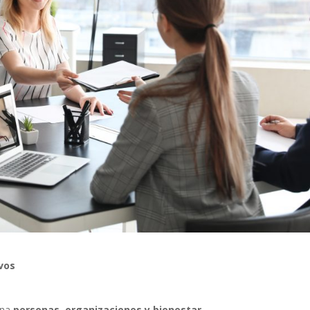
vos
ina
personas, organizaciones y bienestar
.