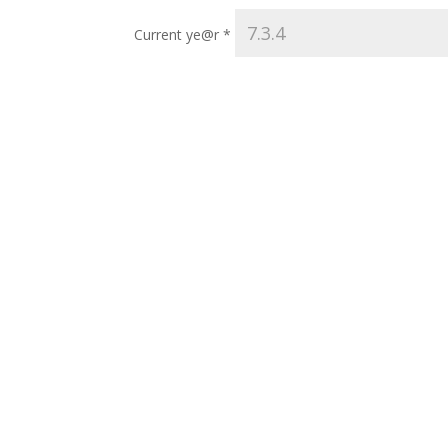
Current ye@r
*